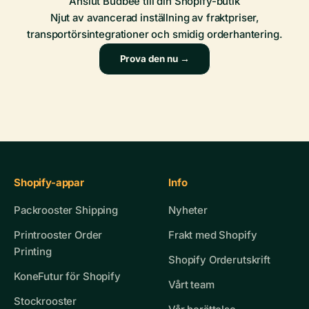
Anslut Budbee till din Shopify-butik
Njut av avancerad inställning av fraktpriser,
transportörsintegrationer och smidig orderhantering.
Prova den nu →
Shopify-appar
Info
Packrooster Shipping
Nyheter
Printrooster Order
Frakt med Shopify
Printing
Shopify Orderutskrift
KoneFutur för Shopify
Vårt team
Stockrooster