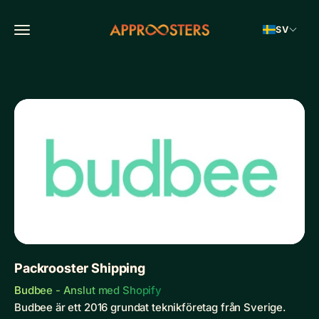
Hoppa till innehållet
Öppna navigeringsmenyn
SV
Approosters
Packrooster Shipping
Budbee - Anslut med Shopify
Budbee är ett 2016 grundat teknikföretag från Sverige.