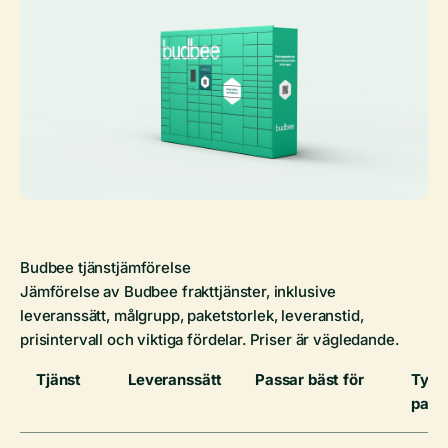
Budbee tjänstjämförelse
Jämförelse av Budbee frakttjänster, inklusive
leveranssätt, målgrupp, paketstorlek, leveranstid,
prisintervall och viktiga fördelar. Priser är vägledande.
Tjänst
Leveranssätt
Passar bäst för
Typi
pake