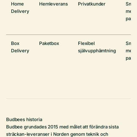
Home
Hemleverans
Privatkunder
Små t
Delivery
mede
pake
Box
Paketbox
Flexibel
Små t
Delivery
självupphämtning
mede
pake
Budbees historia
Budbee grundades 2015 med målet att förändra sista
sträckan-leveranser i Norden genom teknik och