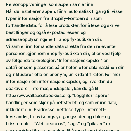
Personopplysninger som appen samler inn
Når du installerer appen, får vi automatisk tilgang til visse
typer informasjon fra Shopify-kontoen din som
forhandlerdata: for å lese produkter, for å lese og skrive
bestillinger og også e-postadressen og
adresseopplysningene til Shopify-butikken din.
Vi samler inn forhandlerdata direkte fra den relevante
personen, gjennom Shopify-butikken din, eller ved hjelp
av følgende teknologier: "Informasjonskapsler" er
datafiler som plasseres på enheten eller datamaskinen din
og inkluderer ofte en anonym, unik identifikator. For mer
informasjon om informasjonskapsler, og hvordan du
deaktiverer informasjonskapsler, kan du gå til
http://www.allaboutcookies.org. "Loggfiler" sporer
handlinger som skjer på nettstedet, og samler inn data,
inkludert din IP-adresse, nettlesertype, Internett-
leverandør, henvisnings-/utgangssider og dato- og
tidsstempler. "Web beacons", "tags" og "piksler" er
elektroniske filer som brukes til å registrere informasjon