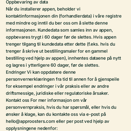
Oppbevaring av data
Når du installerer appen, beholder vi
kontaktinformasjonen din (forhandlerdata) i våre registre
med mindre og inntil du ber oss om å slette denne
informasjonen. Kundedata som samles inn av appen,
oppbevares trygt i 60 dager før de slettes. Hvis appen
trenger tilgang til kundedata etter dette (f.eks. hvis du
trenger å skrive ut bestillingsmaler for en gammel
bestilling ved hjelp av appen), innhentes dataene på nytt
og lagres i ytterligere 60 dager, før de slettes.
Endringer Vi kan oppdatere denne
personvernerklæringen fra tid til annen for å gjenspeile
for eksempel endringer i vår praksis eller av andre
driftsmessige, juridiske eller regulatoriske årsaker.
Kontakt oss For mer informasjon om vår
personvernpraksis, hvis du har spørsmål, eller hvis du
ønsker å klage, kan du kontakte oss via e-post på
hello@approosters.com eller per post ved hjelp av
opplysningene nedenfor: