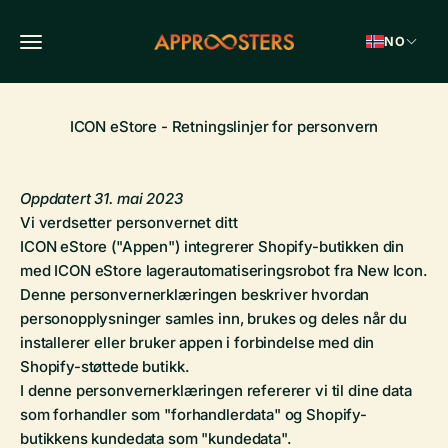
Hopp til innholdet
Åpne navigasjonsmenyen
NO
Approosters
ICON eStore - Retningslinjer for personvern
Oppdatert 31. mai 2023
Vi verdsetter personvernet ditt
ICON eStore
("Appen") integrerer Shopify-butikken din
med ICON eStore lagerautomatiseringsrobot fra New Icon.
Denne personvernerklæringen beskriver hvordan
personopplysninger samles inn, brukes og deles når du
installerer eller bruker appen i forbindelse med din
Shopify-støttede butikk.
I denne personvernerklæringen refererer vi til dine data
som forhandler som "forhandlerdata" og Shopify-
butikkens kundedata som "kundedata".